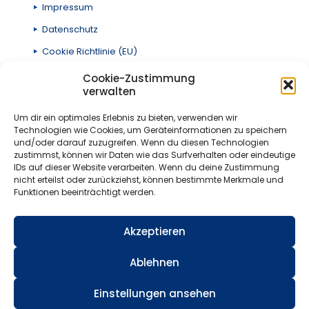
Impressum
Datenschutz
Cookie Richtlinie (EU)
Cookie-Zustimmung
verwalten
Adresse
Um dir ein optimales Erlebnis zu bieten, verwenden wir
Technologien wie Cookies, um Geräteinformationen zu speichern
Ludwigstraße 5
und/oder darauf zuzugreifen. Wenn du diesen Technologien
97816 Lohr am Main
zustimmst, können wir Daten wie das Surfverhalten oder eindeutige
E-Mail:
lwb@lwb-bau.de
IDs auf dieser Website verarbeiten. Wenn du deine Zustimmung
Tel:
09352 - 60 33 0
nicht erteilst oder zurückziehst, können bestimmte Merkmale und
Funktionen beeinträchtigt werden.
Öffnungszeiten
Akzeptieren
Montag bis Freitag
Ablehnen
8.00 - 17.30 Uhr
Einstellungen ansehen