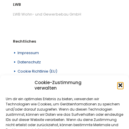
LWB
LWB Wohn- und Gewerbebau GmbH
Rechtliches
Impressum
Datenschutz
Cookie Richtlinie (EU)
Cookie-Zustimmung
verwalten
Adresse
Um dir ein optimales Erlebnis zu bieten, verwenden wir
Technologien wie Cookies, um Geräteinformationen zu speichern
Ludwigstraße 5
und/oder darauf zuzugreifen. Wenn du diesen Technologien
97816 Lohr am Main
zustimmst, können wir Daten wie das Surfverhalten oder eindeutige
E-Mail:
lwb@lwb-bau.de
IDs auf dieser Website verarbeiten. Wenn du deine Zustimmung
Tel:
09352 - 60 33 0
nicht erteilst oder zurückziehst, können bestimmte Merkmale und